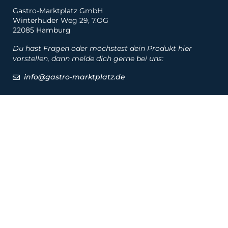
Gastro-Marktplatz GmbH
Winterhuder Weg 29, 7.OG
22085 Hamburg
Du hast Fragen oder möchstest dein Produkt hier
vorstellen, dann melde dich gerne bei uns:
info@gastro-marktplatz.de
Social
Produkte
Produkte
Hersteller
Marken