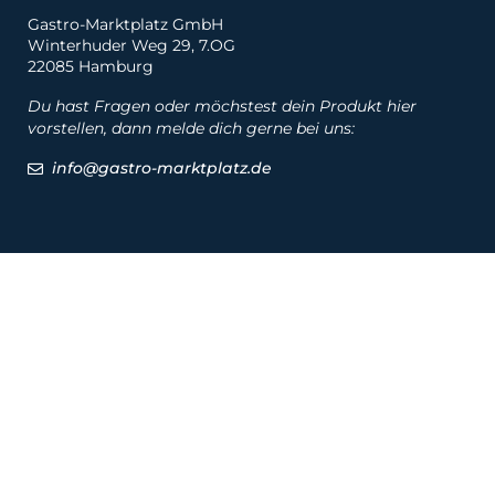
Gastro-Marktplatz GmbH
Winterhuder Weg 29, 7.OG
22085 Hamburg
Du hast Fragen oder möchstest dein Produkt hier
vorstellen, dann melde dich gerne bei uns:
info@gastro-marktplatz.de
Social
Produkte
Produkte
Hersteller
Marken