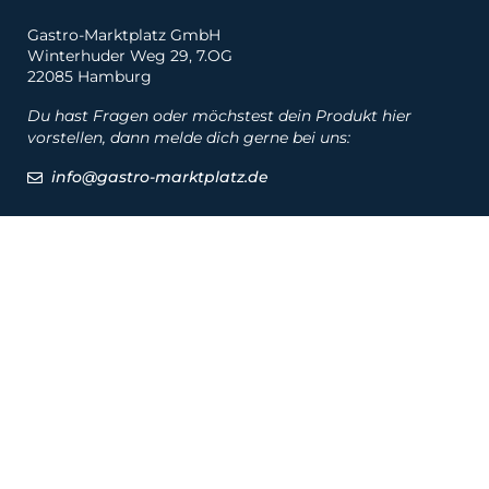
Gastro-Marktplatz GmbH
Winterhuder Weg 29, 7.OG
22085 Hamburg
Du hast Fragen oder möchstest dein Produkt hier
vorstellen, dann melde dich gerne bei uns:
info@gastro-marktplatz.de
Social
Produkte
Produkte
Hersteller