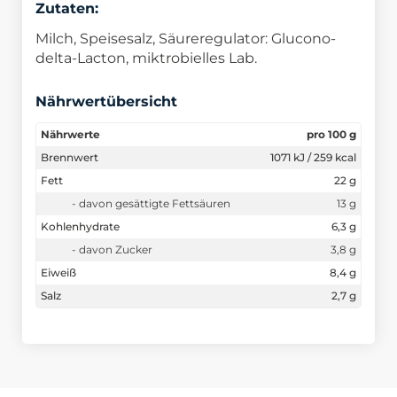
Zutaten:
Milch, Speisesalz, Säureregulator: Glucono-
delta-Lacton, miktrobielles Lab.
Nährwertübersicht
Nährwerte
pro 100 g
Brennwert
1071 kJ / 259 kcal
Fett
22 g
- davon gesättigte Fettsäuren
13 g
Kohlenhydrate
6,3 g
- davon Zucker
3,8 g
Eiweiß
8,4 g
Salz
2,7 g