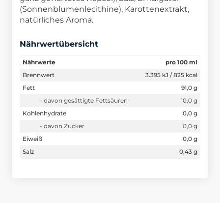
(Sonnenblumenlecithine), Karottenextrakt,
natürliches Aroma.
Nährwertübersicht
Nährwerte
pro 100 ml
Brennwert
3.395 kJ / 825 kcal
Fett
91,0 g
- davon gesättigte Fettsäuren
10,0 g
Kohlenhydrate
0,0 g
- davon Zucker
0,0 g
Eiweiß
0,0 g
Salz
0,43 g