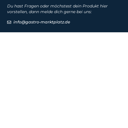
Du hast Fragen oder möchstest dein Produkt hier
vorstellen, dann melde dich gerne bei uns:
info@gastro-marktplatz.de
Social
Produkte
Produkte
Hersteller
Marken
Service