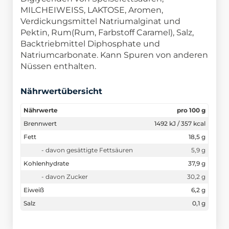
MILCHEIWEISS, LAKTOSE, Aromen,
Verdickungsmittel Natriumalginat und
Pektin, Rum(Rum, Farbstoff Caramel), Salz,
Backtriebmittel Diphosphate und
Natriumcarbonate. Kann Spuren von anderen
Nüssen enthalten.
Nährwertübersicht
Nährwerte
pro 100 g
Brennwert
1492 kJ / 357 kcal
Fett
18,5 g
- davon gesättigte Fettsäuren
5,9 g
Kohlenhydrate
37,9 g
- davon Zucker
30,2 g
Eiweiß
6,2 g
Salz
0,1 g