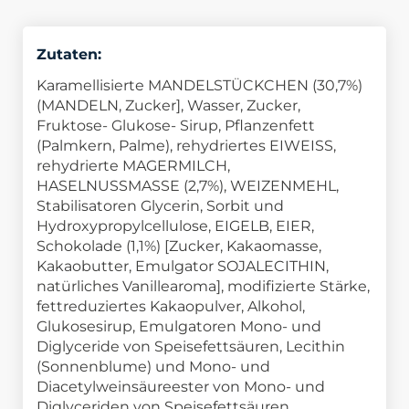
Zutaten:
Karamellisierte MANDELSTÜCKCHEN (30,7%)
(MANDELN, Zucker], Wasser, Zucker,
Fruktose- Glukose- Sirup, Pflanzenfett
(Palmkern, Palme), rehydriertes EIWEISS,
rehydrierte MAGERMILCH,
HASELNUSSMASSE (2,7%), WEIZENMEHL,
Stabilisatoren Glycerin, Sorbit und
Hydroxypropylcellulose, EIGELB, EIER,
Schokolade (1,1%) [Zucker, Kakaomasse,
Kakaobutter, Emulgator SOJALECITHIN,
natürliches Vanillearoma], modifizierte Stärke,
fettreduziertes Kakaopulver, Alkohol,
Glukosesirup, Emulgatoren Mono- und
Diglyceride von Speisefettsäuren, Lecithin
(Sonnenblume) und Mono- und
Diacetylweinsäureester von Mono- und
Diglyceriden von Speisefettsäuren,