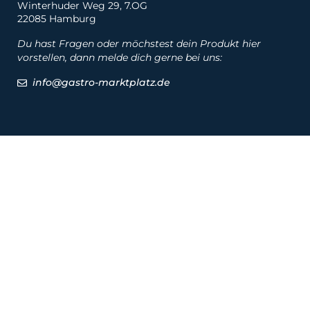
Winterhuder Weg 29, 7.OG
22085 Hamburg
Du hast Fragen oder möchstest dein Produkt hier
vorstellen, dann melde dich gerne bei uns:
info@gastro-marktplatz.de
Social
Produkte
Produkte
Hersteller
Marken