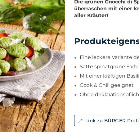
Die grünen Gnocchi di Sp
überraschen mit einer kr
aller Kräuter!
Produkteigen
Eine leckere Variante de
Satte spinatgrüne Farb
Mit einer kräftigen Bas
Cook & Chill geeignet
Ohne deklarationspflich
Link zu BÜRGER Prof