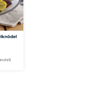
lknödel
Beutel)