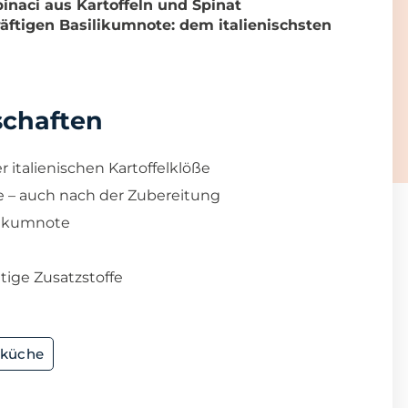
inaci aus Kartoffeln und Spinat
äftigen Basilikumnote: dem italienischsten
schaften
r italienischen Kartoffelklöße
e – auch nach der Zubereitung
ilikumnote
tige Zusatzstoffe
iküche