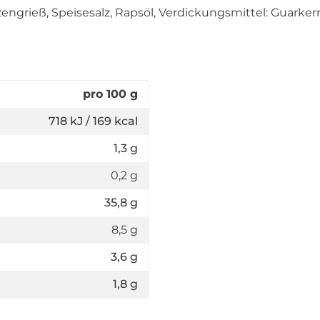
eizengrieß, Speisesalz, Rapsöl, Verdickungsmittel: Guark
pro 100 g
718 kJ / 169 kcal
1,3 g
0,2 g
35,8 g
8,5 g
3,6 g
1,8 g