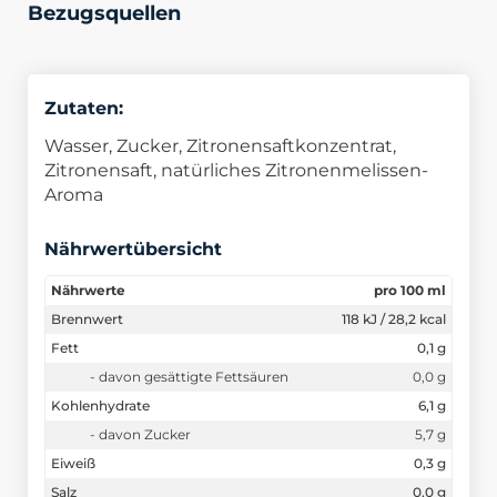
Bezugsquellen
Zutaten:
Wasser, Zucker, Zitronensaftkonzentrat,
Zitronensaft, natürliches Zitronenmelissen-
Aroma
Nährwertübersicht
Nährwerte
pro 100 ml
Brennwert
118 kJ / 28,2 kcal
Fett
0,1 g
- davon gesättigte Fettsäuren
0,0 g
Kohlenhydrate
6,1 g
- davon Zucker
5,7 g
Eiweiß
0,3 g
Salz
0,0 g