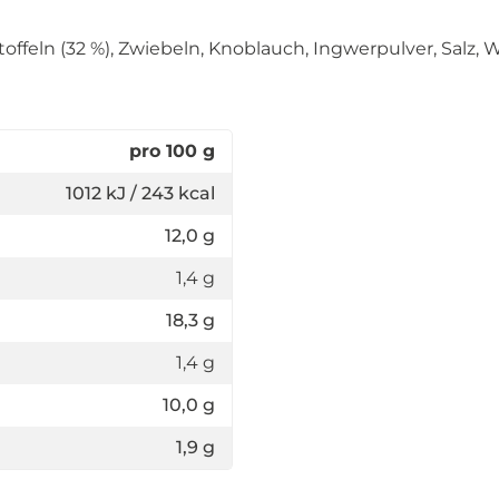
offeln (32 %), Zwiebeln, Knoblauch, Ingwerpulver, Salz, 
pro 100 g
1012 kJ / 243 kcal
12,0 g
1,4 g
18,3 g
1,4 g
10,0 g
1,9 g