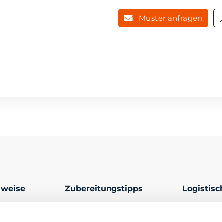
Muster anfragen
nweise
Zubereitungstipps
Logistis