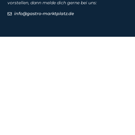
vorstellen, dann melde dich gerne bei uns:
info@gastro-marktplatz.de
Social
Produkte
Produkte
Hersteller
Marken
Service