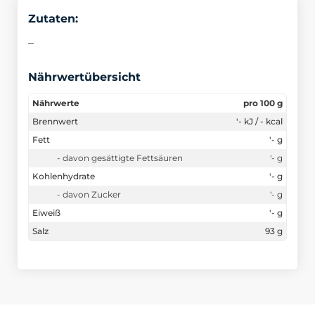
Zutaten:
–
Nährwertübersicht
Nährwerte
pro 100 g
Brennwert
'- kJ / - kcal
Fett
'- g
- davon gesättigte Fettsäuren
'- g
Kohlenhydrate
'- g
- davon Zucker
'- g
Eiweiß
'- g
Salz
93 g