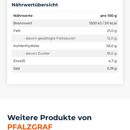
Nährwertübersicht
Nährwerte
pro 100 g
Brennwert
1300 kJ / 311 kcal
Fett
21,0 g
- davon gesättigte Fettsäuren
12,0 g
Kohlenhydrate
26,0 g
- davon Zucker
18,0 g
Eiweiß
4,7 g
Salz
0,19 g
Weitere Produkte von
PFALZGRAF