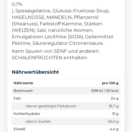
0,7%
), Speisegelatine, Glukose-Fruktose-Sirup,
HASELNÜSSE, MANDELN, Pflanzenöl
(Sheanuss), Farbstoff Karmine, Stärken
(WEIZEN), Salz, natürliche Aromen,
Emulgatoren Lecithine (SOJA), Geliermittel
Pektine, Säureregulator Citronensäure.
Kann Spuren von SENF und anderen
SCHALENFRÜCHTEN enthalten
Nährwertübersicht
Nährwerte
pro 100 g
Brennwert
1299 kJ / 311 kcal
Fett
24 g
- davon gesättigte Fettsäuren
18,7 g
Kohlenhydrate
31 g
- davon Zucker
26,4 g
Eiweiß
4,4 g