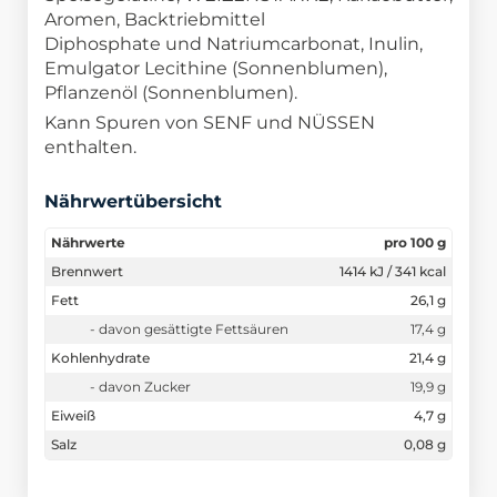
Aromen, Backtriebmittel
Diphosphate und Natriumcarbonat, Inulin,
Emulgator Lecithine (Sonnenblumen),
Pflanzenöl (Sonnenblumen).
Kann Spuren von SENF und NÜSSEN
enthalten.
Nährwertübersicht
Nährwerte
pro 100 g
Brennwert
1414 kJ / 341 kcal
Fett
26,1 g
- davon gesättigte Fettsäuren
17,4 g
Kohlenhydrate
21,4 g
- davon Zucker
19,9 g
Eiweiß
4,7 g
Salz
0,08 g