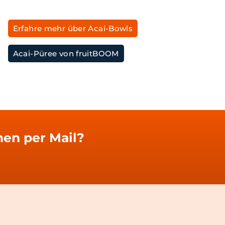
Erfahre mehr über Acai-Bowls
Acai-Püree von fruitBOOM
en per Mail?