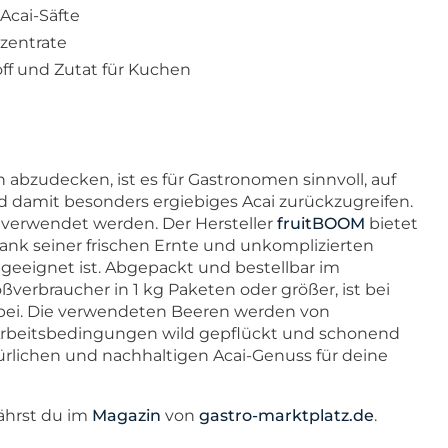
 Acai-Säfte
nzentrate
off und Zutat für Kuchen
bzudecken, ist es für Gastronomen sinnvoll, auf
 damit besonders ergiebiges Acai zurückzugreifen.
e verwendet werden. Der Hersteller
fruitBOOM
bietet
dank seiner frischen Ernte und unkomplizierten
geeignet ist. Abgepackt und bestellbar im
ßverbraucher in 1 kg Paketen oder größer, ist bei
abei. Die verwendeten Beeren werden von
Arbeitsbedingungen wild gepflückt und schonend
türlichen und nachhaltigen Acai-Genuss für deine
ährst du im
Magazin
von
gastro-marktplatz.de
.